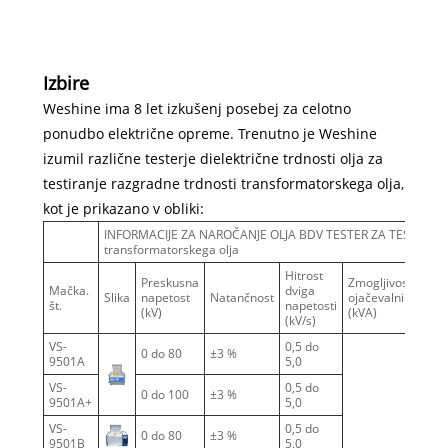
Izbire
Weshine ima 8 let izkušenj posebej za celotno
ponudbo električne opreme. Trenutno je Weshine
izumil različne testerje dielektrične trdnosti olja za
testiranje razgradne trdnosti transformatorskega olja,
kot je prikazano v obliki:
INFORMACIJE ZA NAROČANJE OLJA BDV TESTER ZA TESTIRANJE D
transformatorskega olja
Hitrost
Preskusna
Zmogljivost
št.
Mačka.
dviga
Slika
napetost
Natančnost
ojačevalnika
tes
št.
napetosti
(kV)
(kVA)
pol
(kV/s)
VS-
0,5 do
0 do 80
±3 %
1
9501A
5,0
VS-
0,5 do
0 do 100
±3 %
1
9501A+
5,0
VS-
0,5 do
0 do 80
±3 %
1
9501B
5,0