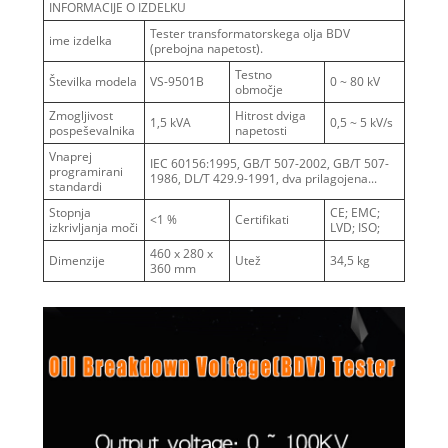
INFORMACIJE O IZDELKU
Tester transformatorskega olja BDV
ime izdelka
(prebojna napetost).
Testno
Številka modela
VS-9501B
0 ~ 80 kV
območje
Zmogljivost
Hitrost dviga
1,5 kVA
0,5 ~ 5 kV/s
pospeševalnika
napetosti
Vnaprej
IEC 60156:1995, GB/T 507-2002, GB/T 507-
programirani
1986, DL/T 429.9-1991, dva prilagojena...
standardi
Stopnja
CE; EMC;
<1 %
Certifikati
izkrivljanja moči
LVD; ISO;
460 x 280 x
Dimenzije
Utež
34,5 kg
360 mm