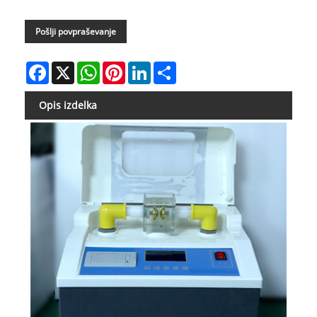
Pošlji povpraševanje
Facebook
X
WhatsApp
Pinterest
LinkedIn
Share
Opis izdelka