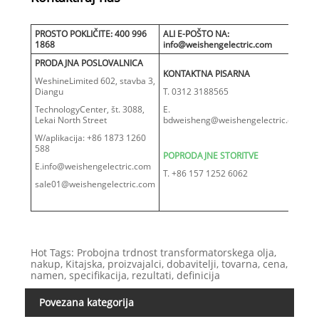
PROSTO POKLIČITE: 400 996
ALI E-POŠTO NA:
1868
info@weishengelectric.com
PRODAJNA POSLOVALNICA
KONTAKTNA PISARNA
WeshineLimited 602, stavba 3,
Diangu
T. 0312 3188565
TechnologyCenter, št. 3088,
E.
Lekai North Street
bdweisheng@weishengelectric.com
W/aplikacija: +86 1873 1260
588
POPRODAJNE STORITVE
E.info@weishengelectric.com
T. +86 157 1252 6062
sale01@weishengelectric.com
Hot Tags: Probojna trdnost transformatorskega olja,
nakup, Kitajska, proizvajalci, dobavitelji, tovarna, cena,
namen, specifikacija, rezultati, definicija
Povezana kategorija