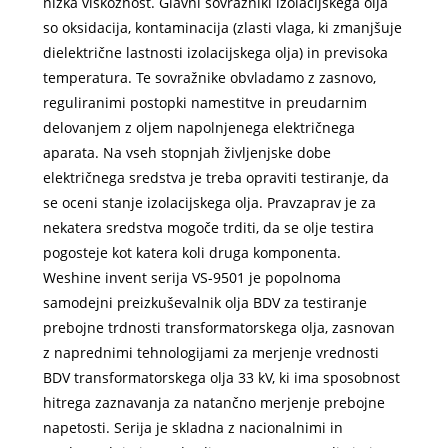
nizka viskoznost. Glavni sovražniki izolacijskega olja
so oksidacija, kontaminacija (zlasti vlaga, ki zmanjšuje
dielektrične lastnosti izolacijskega olja) in previsoka
temperatura. Te sovražnike obvladamo z zasnovo,
reguliranimi postopki namestitve in preudarnim
delovanjem z oljem napolnjenega električnega
aparata. Na vseh stopnjah življenjske dobe
električnega sredstva je treba opraviti testiranje, da
se oceni stanje izolacijskega olja. Pravzaprav je za
nekatera sredstva mogoče trditi, da se olje testira
pogosteje kot katera koli druga komponenta.
Weshine invent serija VS-9501 je popolnoma
samodejni preizkuševalnik olja BDV za testiranje
prebojne trdnosti transformatorskega olja, zasnovan
z naprednimi tehnologijami za merjenje vrednosti
BDV transformatorskega olja 33 kV, ki ima sposobnost
hitrega zaznavanja za natančno merjenje prebojne
napetosti. Serija je skladna z nacionalnimi in