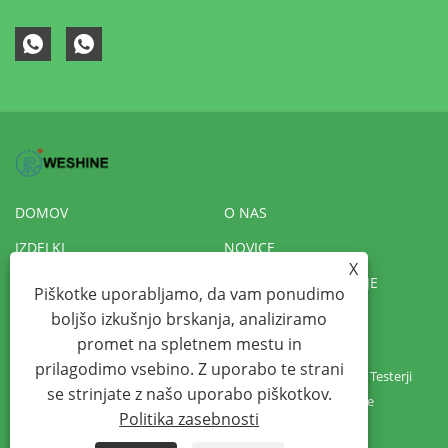
DOMOV
O NAS
IZDELKI
NOVICE
X
PRENESI
POŠLJI POVPRAŠEVANJE
Piškotke uporabljamo, da vam ponudimo
boljšo izkušnjo brskanja, analiziramo
KONTAKTIRAJTE NAS
VR
promet na spletnem mestu in
prilagodimo vsebino. Z uporabo te strani
Copyright © 2022 Weshine Electric Manufacturing Co., Ltd. - Testerji
se strinjate z našo uporabo piškotkov.
transformatorjev, Hipot testerji, Testerji izolacije - Vse pravice
Politika zasebnosti
pridržane