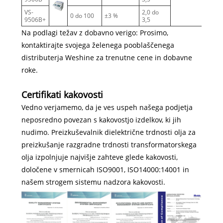
VS-
2,0 do
0 do 100
±3 %
6
9506B+
3,5
Na podlagi težav z dobavno verigo: Prosimo,
kontaktirajte svojega želenega pooblaščenega
distributerja Weshine za trenutne cene in dobavne
roke.
Certifikati kakovosti
Vedno verjamemo, da je ves uspeh našega podjetja
neposredno povezan s kakovostjo izdelkov, ki jih
nudimo. Preizkuševalnik dielektrične trdnosti olja za
preizkušanje razgradne trdnosti transformatorskega
olja izpolnjuje najvišje zahteve glede kakovosti,
določene v smernicah ISO9001, ISO14000:14001 in
našem strogem sistemu nadzora kakovosti.