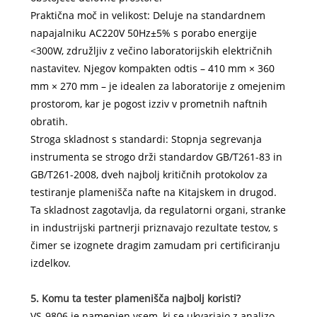
Praktična moč in velikost: Deluje na standardnem
napajalniku AC220V 50Hz±5% s porabo energije
<300W, združljiv z večino laboratorijskih električnih
nastavitev. Njegov kompakten odtis – 410 mm × 360
mm × 270 mm – je idealen za laboratorije z omejenim
prostorom, kar je pogost izziv v prometnih naftnih
obratih.
Stroga skladnost s standardi: Stopnja segrevanja
instrumenta se strogo drži standardov GB/T261-83 in
GB/T261-2008, dveh najbolj kritičnih protokolov za
testiranje plamenišča nafte na Kitajskem in drugod.
Ta skladnost zagotavlja, da regulatorni organi, stranke
in industrijski partnerji priznavajo rezultate testov, s
čimer se izognete dragim zamudam pri certificiranju
izdelkov.
5. Komu ta tester plamenišča najbolj koristi?
VS-9806 je namenjen vsem, ki se ukvarjajo z analizo