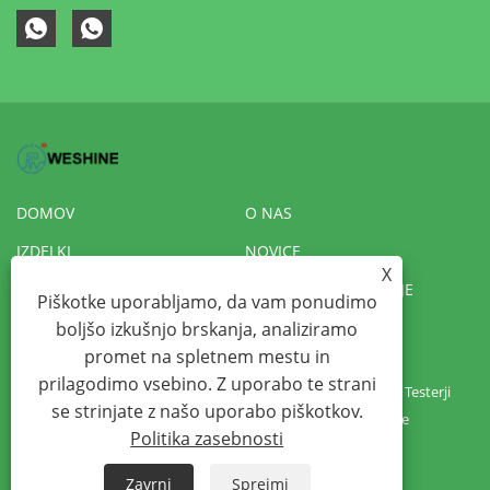
DOMOV
O NAS
IZDELKI
NOVICE
X
PRENESI
POŠLJI POVPRAŠEVANJE
Piškotke uporabljamo, da vam ponudimo
KONTAKTIRAJTE NAS
VR
boljšo izkušnjo brskanja, analiziramo
promet na spletnem mestu in
prilagodimo vsebino. Z uporabo te strani
Copyright © 2022 Weshine Electric Manufacturing Co., Ltd. - Testerji
se strinjate z našo uporabo piškotkov.
transformatorjev, Hipot testerji, Testerji izolacije - Vse pravice
Politika zasebnosti
pridržane
Zavrni
Sprejmi
Links
Sitemap
RSS
XML
Politika zasebnosti