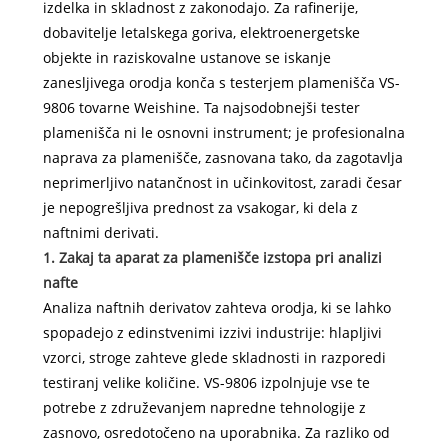
izdelka in skladnost z zakonodajo. Za rafinerije,
dobavitelje letalskega goriva, elektroenergetske
objekte in raziskovalne ustanove se iskanje
zanesljivega orodja konča s testerjem plamenišča VS-
9806 tovarne Weishine. Ta najsodobnejši tester
plamenišča ni le osnovni instrument; je profesionalna
naprava za plamenišče, zasnovana tako, da zagotavlja
neprimerljivo natančnost in učinkovitost, zaradi česar
je nepogrešljiva prednost za vsakogar, ki dela z
naftnimi derivati.
1. Zakaj ta aparat za plamenišče izstopa pri analizi
nafte
Analiza naftnih derivatov zahteva orodja, ki se lahko
spopadejo z edinstvenimi izzivi industrije: hlapljivi
vzorci, stroge zahteve glede skladnosti in razporedi
testiranj velike količine. VS-9806 izpolnjuje vse te
potrebe z združevanjem napredne tehnologije z
zasnovo, osredotočeno na uporabnika. Za razliko od