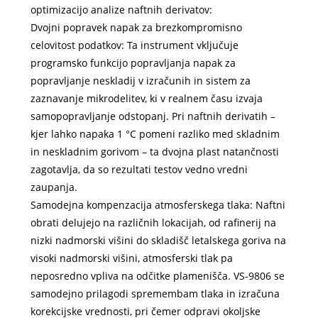
optimizacijo analize naftnih derivatov:
Dvojni popravek napak za brezkompromisno
celovitost podatkov: Ta instrument vključuje
programsko funkcijo popravljanja napak za
popravljanje neskladij v izračunih in sistem za
zaznavanje mikrodelitev, ki v realnem času izvaja
samopopravljanje odstopanj. Pri naftnih derivatih –
kjer lahko napaka 1 °C pomeni razliko med skladnim
in neskladnim gorivom – ta dvojna plast natančnosti
zagotavlja, da so rezultati testov vedno vredni
zaupanja.
Samodejna kompenzacija atmosferskega tlaka: Naftni
obrati delujejo na različnih lokacijah, od rafinerij na
nizki nadmorski višini do skladišč letalskega goriva na
visoki nadmorski višini, atmosferski tlak pa
neposredno vpliva na odčitke plamenišča. VS-9806 se
samodejno prilagodi spremembam tlaka in izračuna
korekcijske vrednosti, pri čemer odpravi okoljske