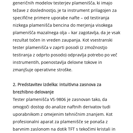
generičnih modelov testerjev plamenišča, ki imajo
težave z doslednostjo, je ta instrument prilagojen za
specifične primere uporabe nafte – od testiranja
nizkega plamenišča bencina do merjenja visokega
plamenišča mazalnega olja – kar zagotavlja, da je vsak
rezultat točen in vreden zaupanja. Kot vsestranski
tester plamenišča v zaprti posodi (z zmožnostjo
testiranja z odprto posodo) odpravlja potrebo po več
instrumentih, poenostavlja delovne tokove in
zmanjšuje operativne stroške.
2. Predstavitev izdelka: intuitivna zasnova za
brezhibno delovanje
Tester plamenišča VS-9806 je zasnovan tako, da
omogoči dostop do analize naftnih derivatov tudi
uporabnikom z omejenim tehničnim znanjem. Kot
profesionalni aparat za plamenišče se ponaša z
barvnim zaslonom na dotik TFT s tekočimi kristali in