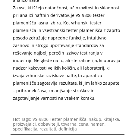
analizo nafte
Za vse, ki iščejo natančnost, učinkovitost in skladnost
pri analizi naftnih derivatov, je VS-9806 tester
plamenišča jasna izbira. Kot vrhunski tester
plamenišča in vsestranski tester plamenišča z zaprto
posodo združuje napredne funkcije, intuitivno
zasnovo in strogo upoštevanje standardov za
reševanje najbolj perečih izzivov testiranja v
industriji. Ne glede na to, ali ste rafinerija, ki upravlja
nadzor kakovosti velikih količin, ali laboratorij, ki
izvaja vrhunske raziskave nafte, ta aparat za
plamenišče zagotavlja rezultate, ki jim lahko zaupate
– prihranek časa, zmanjšanje stroškov in
zagotavljanje varnosti na vsakem koraku.
Hot Tags: VS-9806 Tester plamenišča, nakup, Kitajska,
proizvajalci, dobavitelji, tovarna, cena, namen,
specifikacija, rezultati, definicija