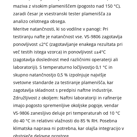
maziva z visokim plameniščem (pogosto nad 150 °C),
zaradi česar je vsestranski tester plamenišča za
analizo celotnega obsega.
Meritve natančnosti, ki so vodilne v panogi: Pri
testiranju nafte je natančnost vse. VS-9806 zagotavlja
ponovljivost ≤2°C (zagotavljanje enakega rezultata pri
več testih istega vzorca) in ponovljivost ≤±4°C
(zagotavlja doslednost med različnimi operaterji ali
laboratoriji). S temperaturno ločljivostjo 0,1 °C in
skupno natančnostjo 0,5 % izpolnjuje najvišje
svetovne standarde za testiranje plamenišča, kar
zagotavlja skladnost s predpisi naftne industrije.
Združljivost z okoljem: Naftni laboratoriji in rafinerije
imajo pogosto spremenljive okoljske pogoje, vendar
VS-9806 zanesljivo deluje pri temperaturah od 10 °C
do 40 °C in relativni vlažnosti do 85 % RH. Posebna
klimatska naprava ni potrebna, kar olajša integracijo v
obstoječe delovne prostore.