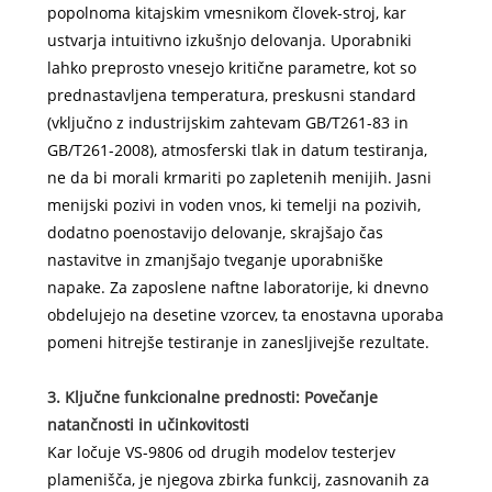
popolnoma kitajskim vmesnikom človek-stroj, kar
ustvarja intuitivno izkušnjo delovanja. Uporabniki
lahko preprosto vnesejo kritične parametre, kot so
prednastavljena temperatura, preskusni standard
(vključno z industrijskim zahtevam GB/T261-83 in
GB/T261-2008), atmosferski tlak in datum testiranja,
ne da bi morali krmariti po zapletenih menijih. Jasni
menijski pozivi in ​​voden vnos, ki temelji na pozivih,
dodatno poenostavijo delovanje, skrajšajo čas
nastavitve in zmanjšajo tveganje uporabniške
napake. Za zaposlene naftne laboratorije, ki dnevno
obdelujejo na desetine vzorcev, ta enostavna uporaba
pomeni hitrejše testiranje in zanesljivejše rezultate.
3. Ključne funkcionalne prednosti: Povečanje
natančnosti in učinkovitosti
Kar ločuje VS-9806 od drugih modelov testerjev
plamenišča, je njegova zbirka funkcij, zasnovanih za