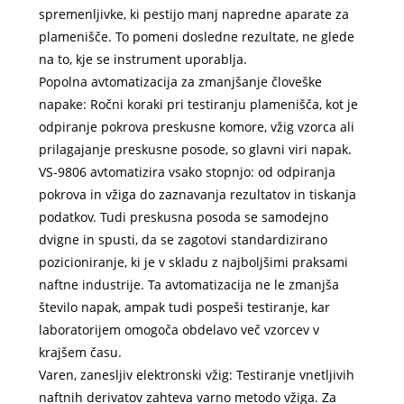
spremenljivke, ki pestijo manj napredne aparate za
plamenišče. To pomeni dosledne rezultate, ne glede
na to, kje se instrument uporablja.
Popolna avtomatizacija za zmanjšanje človeške
napake: Ročni koraki pri testiranju plamenišča, kot je
odpiranje pokrova preskusne komore, vžig vzorca ali
prilagajanje preskusne posode, so glavni viri napak.
VS-9806 avtomatizira vsako stopnjo: od odpiranja
pokrova in vžiga do zaznavanja rezultatov in tiskanja
podatkov. Tudi preskusna posoda se samodejno
dvigne in spusti, da se zagotovi standardizirano
pozicioniranje, ki je v skladu z najboljšimi praksami
naftne industrije. Ta avtomatizacija ne le zmanjša
število napak, ampak tudi pospeši testiranje, kar
laboratorijem omogoča obdelavo več vzorcev v
krajšem času.
Varen, zanesljiv elektronski vžig: Testiranje vnetljivih
naftnih derivatov zahteva varno metodo vžiga. Za