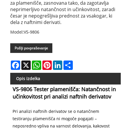
za plamenišče, zasnovana tako, da zagotavlja
neprimerljivo natančnost in učinkovitost, zaradi
česar je nepogrešljiva prednost za vsakogar, ki
dela z naftnimi derivati.​
Model:VS-9806
Pošlji povpraševanje
Facebook
X
WhatsApp
Pinterest
LinkedIn
Share
Opis izdelka
VS-9806 Tester plamenišča: Natančnost in
učinkovitost pri analizi naftnih derivatov
Pri analizi naftnih derivatov se o natančnem
testiranju plamenišča ni mogoče pogajati –
neposredno vpliva na varnost delovanja, kakovost