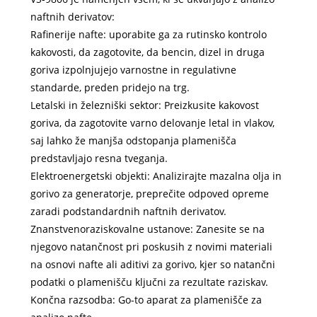
naftnih derivatov:
Rafinerije nafte: uporabite ga za rutinsko kontrolo
kakovosti, da zagotovite, da bencin, dizel in druga
goriva izpolnjujejo varnostne in regulativne
standarde, preden pridejo na trg.
Letalski in železniški sektor: Preizkusite kakovost
goriva, da zagotovite varno delovanje letal in vlakov,
saj lahko že manjša odstopanja plamenišča
predstavljajo resna tveganja.
Elektroenergetski objekti: Analizirajte mazalna olja in
gorivo za generatorje, preprečite odpoved opreme
zaradi podstandardnih naftnih derivatov.
Znanstvenoraziskovalne ustanove: Zanesite se na
njegovo natančnost pri poskusih z novimi materiali
na osnovi nafte ali aditivi za gorivo, kjer so natančni
podatki o plamenišču ključni za rezultate raziskav.
Končna razsodba: Go-to aparat za plamenišče za