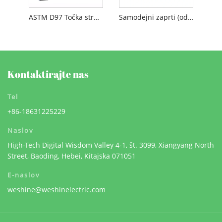
ASTM D97 Točka strditve
Samodejni zaprti (odprti) tester plamenišča
Kontaktirajte nas
Tel
+86-18631225229
Naslov
High-Tech Digital Wisdom Valley 4-1, št. 3099, Xiangyang North
Street, Baoding, Hebei, Kitajska 071051
E-naslov
weshine@weshinelectric.com