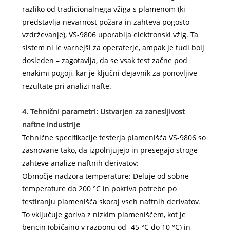
razliko od tradicionalnega vžiga s plamenom (ki
predstavlja nevarnost požara in zahteva pogosto
vzdrževanje), VS-9806 uporablja elektronski vžig. Ta
sistem ni le varnejši za operaterje, ampak je tudi bolj
dosleden – zagotavlja, da se vsak test začne pod
enakimi pogoji, kar je ključni dejavnik za ponovljive
rezultate pri analizi nafte.
4. Tehnični parametri: Ustvarjen za zanesljivost
naftne industrije
Tehnične specifikacije testerja plamenišča VS-9806 so
zasnovane tako, da izpolnjujejo in presegajo stroge
zahteve analize naftnih derivatov:
Območje nadzora temperature: Deluje od sobne
temperature do 200 °C in pokriva potrebe po
testiranju plamenišča skoraj vseh naftnih derivatov.
To vključuje goriva z nizkim plameniščem, kot je
bencin (običajno v razponu od -45 °C do 10 °C) in